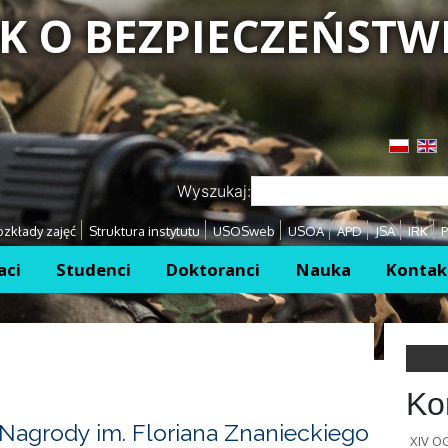
K O BEZPIECZEŃSTW
Przejdź
Przejdź
Wyszukaj:
zkłady zajęć
Struktura instytutu
USOSweb
USOA
APD
JSA
IRK
P
aci
Studenci
Doktoranci
Nauka
Kontak
Ko
Nagrody im. Floriana Znanieckiego
XIV 