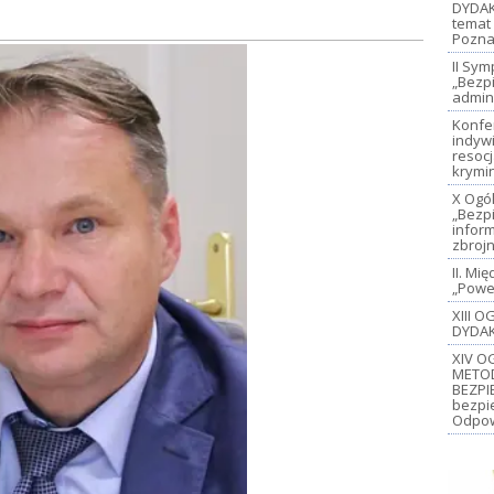
DYDAK
temat 
Pozna
II Sy
„Bezp
admin
Konfe
indywi
resoc
krymi
X Ogó
„Bezp
inform
zbroj
II. M
„Power
XIII 
DYDAK
XIV O
METO
BEZPI
bezpi
Odpow