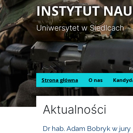
Panel zarządzania plikami cookies
INSTYTUT NAU
Uniwersytet w Siedlcach
Ro
Strona główna
O nas
Kandyd
Aktualności
Dr hab. Adam Bobryk w jury 