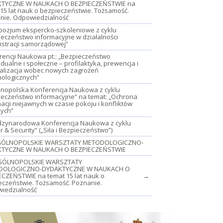
TYCZNE W NAUKACH O BEZPIECZEŃSTWIE na
15 lat nauk o bezpieczeństwie. Tożsamość.
nie. Odpowiedzialność
mpozjum ekspercko-szkoleniowe z cyklu
ieczeństwo informacyjne w działalności
istracji samorządowej”
rencji Naukowa pt.: „Bezpieczeństwo
dualne i społeczne – profilaktyka, prewencja i
jalizacja wobec nowych zagrożeń
nologicznych”
lnopolska Konferencja Naukowa z cyklu
ieczeństwo informacyjne” na temat: „Ochrona
acji niejawnych w czasie pokoju i konfliktów
nych”
iędzynarodowa Konferencja Naukowa z cyklu
 & Security” („Siła i Bezpieczeństwo”)
OGÓLNOPOLSKIE WARSZTATY METODOLOGICZNO-
TYCZNE W NAUKACH O BEZPIECZEŃSTWIE
GÓLNOPOLSKIE WARSZTATY
DOLOGICZNO-DYDAKTYCZNE W NAUKACH O
ECZEŃSTWIE na temat 15 lat nauk o
→
eczeństwie. Tożsamość. Poznanie.
iedzialność