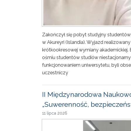
Zakończył się pobyt studyjny studentów
w Akureyri (Islandia). Wyjazd realizowa
krótkookresowej wymiany akademickiej. 
ośmiu studentów studiów niestacjonarny
funkcjonowaniem uniwersytetu, byli obse
uczestniczy
II Międzynarodowa Naukowo
„Suwerenność, bezpieczeńst
11 lipca 2026