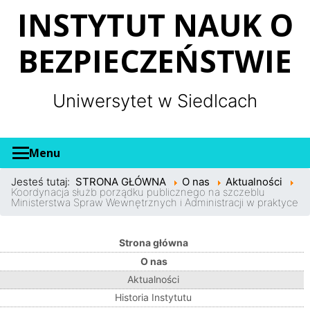
Panel zarządzania plikami cookies
INSTYTUT NAUK O
BEZPIECZEŃSTWIE
Uniwersytet w Siedlcach
Menu
Jesteś tutaj:
STRONA GŁÓWNA
O nas
Aktualności
Koordynacja służb porządku publicznego na szczeblu
Ministerstwa Spraw Wewnętrznych i Administracji w praktyce
Strona główna
O nas
Aktualności
Historia Instytutu