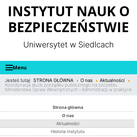
Panel zarządzania plikami cookies
INSTYTUT NAUK O
BEZPIECZEŃSTWIE
Uniwersytet w Siedlcach
Menu
Jesteś tutaj:
STRONA GŁÓWNA
O nas
Aktualności
Koordynacja służb porządku publicznego na szczeblu
Ministerstwa Spraw Wewnętrznych i Administracji w praktyce
Strona główna
O nas
Aktualności
Historia Instytutu