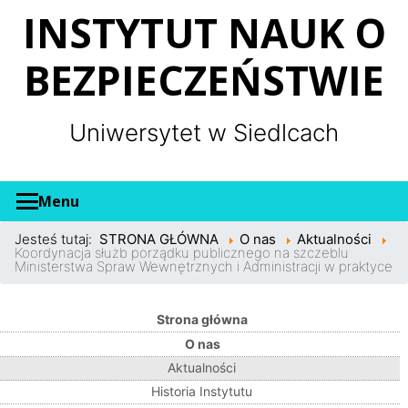
Panel zarządzania plikami cookies
INSTYTUT NAUK O
BEZPIECZEŃSTWIE
Uniwersytet w Siedlcach
Menu
Jesteś tutaj:
STRONA GŁÓWNA
O nas
Aktualności
Koordynacja służb porządku publicznego na szczeblu
Ministerstwa Spraw Wewnętrznych i Administracji w praktyce
Strona główna
O nas
Aktualności
Historia Instytutu