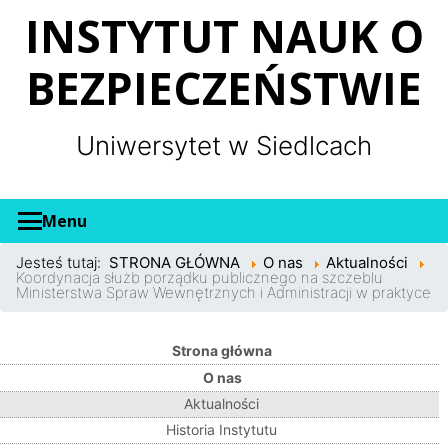
Panel zarządzania plikami cookies
INSTYTUT NAUK O
BEZPIECZEŃSTWIE
Uniwersytet w Siedlcach
Menu
Jesteś tutaj:
STRONA GŁÓWNA
O nas
Aktualności
Koordynacja służb porządku publicznego na szczeblu
Ministerstwa Spraw Wewnętrznych i Administracji w praktyce
Strona główna
O nas
Aktualności
Historia Instytutu