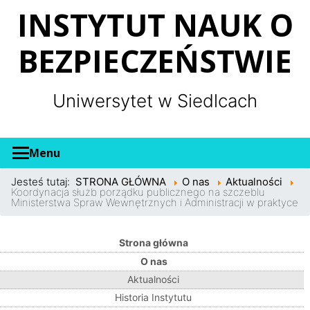
Panel zarządzania plikami cookies
INSTYTUT NAUK O
BEZPIECZEŃSTWIE
Uniwersytet w Siedlcach
Menu
Jesteś tutaj:
STRONA GŁÓWNA
O nas
Aktualności
Koordynacja służb porządku publicznego na szczeblu
Ministerstwa Spraw Wewnętrznych i Administracji w praktyce
Strona główna
O nas
Aktualności
Historia Instytutu