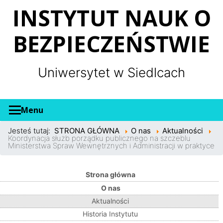
Panel zarządzania plikami cookies
INSTYTUT NAUK O
BEZPIECZEŃSTWIE
Uniwersytet w Siedlcach
Menu
Jesteś tutaj:
STRONA GŁÓWNA
O nas
Aktualności
Koordynacja służb porządku publicznego na szczeblu
Ministerstwa Spraw Wewnętrznych i Administracji w praktyce
Strona główna
O nas
Aktualności
Historia Instytutu