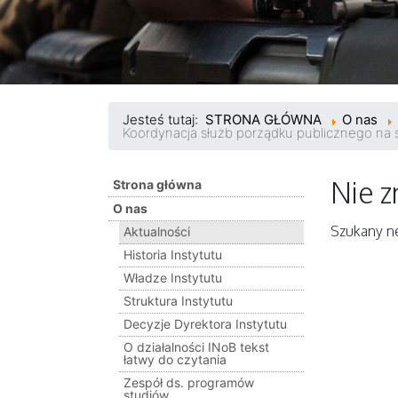
Jesteś tutaj:
STRONA GŁÓWNA
O nas
Koordynacja służb porządku publicznego na 
Nie z
Strona główna
O nas
Szukany ne
Aktualności
Historia Instytutu
Władze Instytutu
Struktura Instytutu
Decyzje Dyrektora Instytutu
O działalności INoB tekst
łatwy do czytania
Zespół ds. programów
studiów