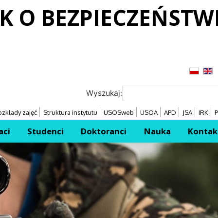
K O BEZPIECZEŃSTW
Przejdź
Przejdź
Wyszukaj:
zkłady zajęć
Struktura instytutu
USOSweb
USOA
APD
JSA
IRK
P
aci
Studenci
Doktoranci
Nauka
Kontak