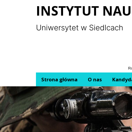
Panel zarządzania plikami cookies
INSTYTUT NAU
Uniwersytet w Siedlcach
Ro
Strona główna
O nas
Kandyd