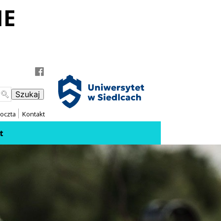
IE
 do Facebooka
 do Instagrama
oczta
Kontakt
t