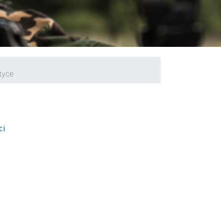
tyce
ci