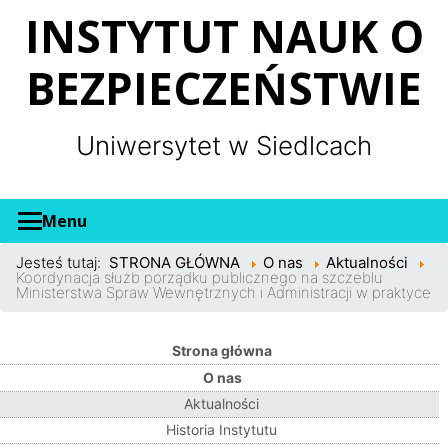
Panel zarządzania plikami cookies
INSTYTUT NAUK O
BEZPIECZEŃSTWIE
Uniwersytet w Siedlcach
Menu
Jesteś tutaj:
STRONA GŁÓWNA
O nas
Aktualności
Koordynacja służb porządku publicznego na szczeblu
Ministerstwa Spraw Wewnętrznych i Administracji w praktyce
Strona główna
O nas
Aktualności
Historia Instytutu