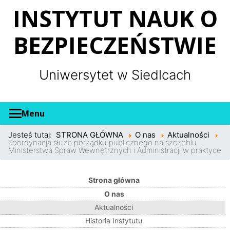
Panel zarządzania plikami cookies
INSTYTUT NAUK O
BEZPIECZEŃSTWIE
Uniwersytet w Siedlcach
Menu
Jesteś tutaj:
STRONA GŁÓWNA
O nas
Aktualności
Koordynacja służb porządku publicznego na szczeblu
Ministerstwa Spraw Wewnętrznych i Administracji w praktyce
Strona główna
O nas
Aktualności
Historia Instytutu