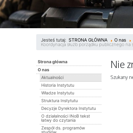
Jesteś tutaj:
STRONA GŁÓWNA
O nas
Koordynacja służb porządku publicznego na 
Nie z
Strona główna
O nas
Szukany ne
Aktualności
Historia Instytutu
Władze Instytutu
Struktura Instytutu
Decyzje Dyrektora Instytutu
O działalności INoB tekst
łatwy do czytania
Zespół ds. programów
studiów