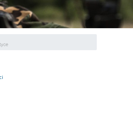
tyce
ci