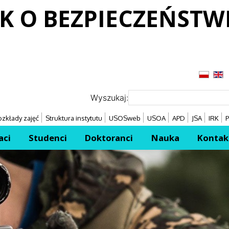
K O BEZPIECZEŃSTW
Przejdź
Przejdź
Wyszukaj:
zkłady zajęć
Struktura instytutu
USOSweb
USOA
APD
JSA
IRK
P
aci
Studenci
Doktoranci
Nauka
Kontak