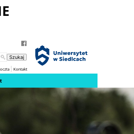
IE
 do Facebooka
 do Instagrama
oczta
Kontakt
t