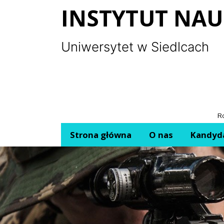
Panel zarządzania plikami cookies
INSTYTUT NAU
Uniwersytet w Siedlcach
Ro
Strona główna
O nas
Kandyd