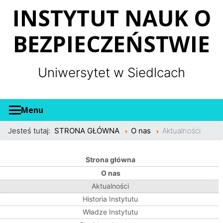
Panel zarządzania plikami cookies
INSTYTUT NAUK O
BEZPIECZEŃSTWIE
Uniwersytet w Siedlcach
Menu
Jesteś tutaj:
STRONA GŁÓWNA
O nas
Aktualności
Strona główna
O nas
Aktualności
Historia Instytutu
Władze Instytutu