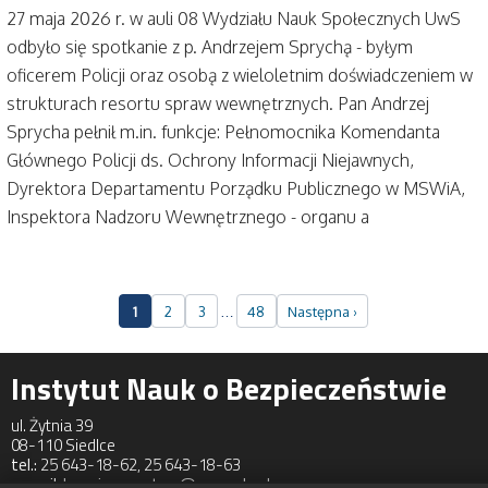
27 maja 2026 r. w auli 08 Wydziału Nauk Społecznych UwS
odbyło się spotkanie z p. Andrzejem Sprychą - byłym
oficerem Policji oraz osobą z wieloletnim doświadczeniem w
strukturach resortu spraw wewnętrznych. Pan Andrzej
Sprycha pełnił m.in. funkcje: Pełnomocnika Komendanta
Głównego Policji ds. Ochrony Informacji Niejawnych,
Dyrektora Departamentu Porządku Publicznego w MSWiA,
Inspektora Nadzoru Wewnętrznego - organu a
…
1
2
3
48
Następna ›
Instytut Nauk o Bezpieczeństwie
ul. Żytnia 39
08-110 Siedlce
tel.:
25 643-18-62, 25 643-18-63
e-mail:
bezpieczenstwo@uws.edu.pl