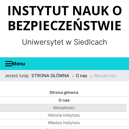
Panel zarządzania plikami cookies
INSTYTUT NAUK O
BEZPIECZEŃSTWIE
Uniwersytet w Siedlcach
Menu
Jesteś tutaj:
STRONA GŁÓWNA
O nas
Aktualności
Strona główna
O nas
Aktualności
Historia Instytutu
Władze Instytutu