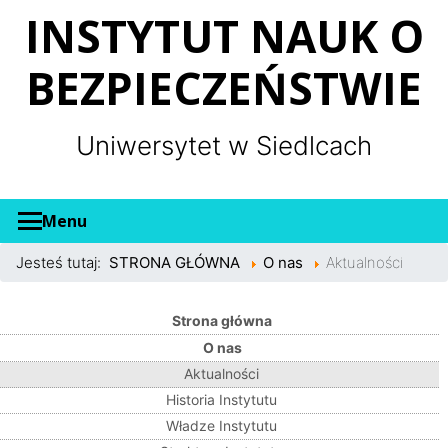
Panel zarządzania plikami cookies
INSTYTUT NAUK O
BEZPIECZEŃSTWIE
Uniwersytet w Siedlcach
Menu
Jesteś tutaj:
STRONA GŁÓWNA
O nas
Aktualności
Strona główna
O nas
Aktualności
Historia Instytutu
Władze Instytutu