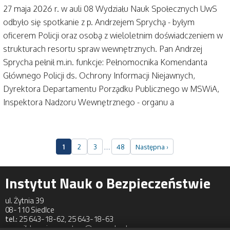
27 maja 2026 r. w auli 08 Wydziału Nauk Społecznych UwS
odbyło się spotkanie z p. Andrzejem Sprychą - byłym
oficerem Policji oraz osobą z wieloletnim doświadczeniem w
strukturach resortu spraw wewnętrznych. Pan Andrzej
Sprycha pełnił m.in. funkcje: Pełnomocnika Komendanta
Głównego Policji ds. Ochrony Informacji Niejawnych,
Dyrektora Departamentu Porządku Publicznego w MSWiA,
Inspektora Nadzoru Wewnętrznego - organu a
…
1
2
3
48
Następna ›
Instytut Nauk o Bezpieczeństwie
ul. Żytnia 39
08-110 Siedlce
tel.:
25 643-18-62, 25 643-18-63
e-mail:
bezpieczenstwo@uws.edu.pl